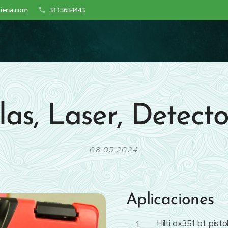
ieria.com
3113634443
las, Laser, Detect
08.05.2024
Aplicaciones
Hilti dx351 bt pist