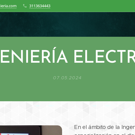
ieria.com
3113634443
ENIERÍA ELECTR
07.05.2024
En el ámbito de la Inge