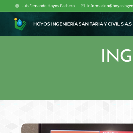
Luis Fernando Hoyos Pacheco
informacion@hoyosingen
HOYOS INGENIERÍA SANITARIA Y CIVIL S.A.S
ING