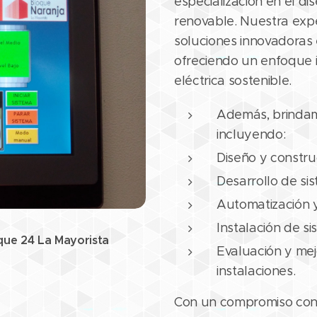
especialización en el di
renovable. Nuestra expe
soluciones innovadoras 
ofreciendo un enfoque 
eléctrica sostenible.
Además, brindamo
incluyendo:
Diseño y constru
Desarrollo de si
Automatización y
Instalación de si
que 24 La Mayorista
Evaluación y mej
instalaciones.
Con un compromiso const